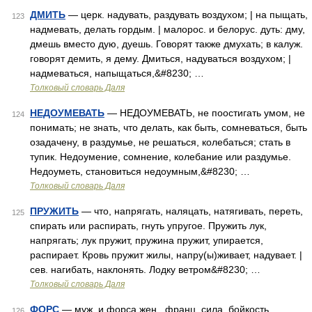
ДМИТЬ
— церк. надувать, раздувать воздухом; | на пыщать,
123
надмевать, делать гордым. | малорос. и белорус. дуть: дму,
дмешь вместо дую, дуешь. Говорят также дмухать; в калуж.
говорят демить, я дему. Дмиться, надуваться воздухом; |
надмеваться, напыщаться,&#8230; …
Толковый словарь Даля
НЕДОУМЕВАТЬ
— НЕДОУМЕВАТЬ, не поостигать умом, не
124
понимать; не знать, что делать, как быть, сомневаться, быть
озадачену, в раздумье, не решаться, колебаться; стать в
тупик. Недоумение, сомнение, колебание или раздумье.
Недоуметь, становиться недоумным,&#8230; …
Толковый словарь Даля
ПРУЖИТЬ
— что, напрягать, наляцать, натягивать, переть,
125
спирать или распирать, гнуть упругое. Пружить лук,
напрягать; лук пружит, пружина пружит, упирается,
распирает. Кровь пружит жилы, напру(ы)живает, надувает. |
сев. нагибать, наклонять. Лодку ветром&#8230; …
Толковый словарь Даля
ФОРС
— муж. и форса жен., франц. сила, бойкость,
126