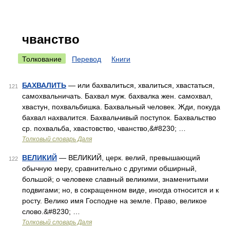
чванство
Толкование
Перевод
Книги
БАХВАЛИТЬ
— или бахвалиться, хвалиться, хвастаться,
121
самохвальничать. Бахвал муж. бахвалка жен. самохвал,
хвастун, похвальбишка. Бахвальный человек. Жди, покуда
бахвал нахвалится. Бахвальчивый поступок. Бахвальство
ср. похвальба, хвастовство, чванство,&#8230; …
Толковый словарь Даля
ВЕЛИКИЙ
— ВЕЛИКИЙ, церк. велий, превышающий
122
обычную меру, сравнительно с другими обширный,
большой; о человеке славный великими, знаменитыми
подвигами; но, в сокращенном виде, иногда относится и к
росту. Велико имя Господне на земле. Право, великое
слово.&#8230; …
Толковый словарь Даля