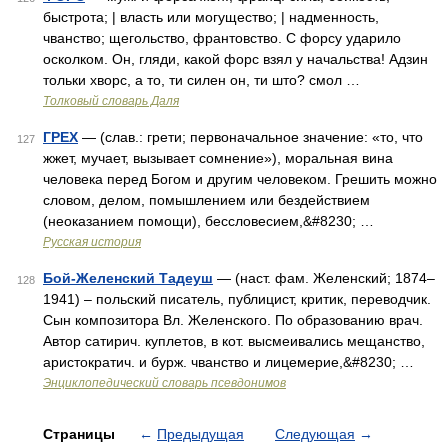
быстрота; | власть или могущество; | надменность,
чванство; щегольство, франтовство. С форсу ударило
осколком. Он, гляди, какой форс взял у начальства! Адзин
тольки хворс, а то, ти силен он, ти што? смол …
Толковый словарь Даля
ГРЕХ
— (слав.: грети; первоначальное значение: «то, что
127
жжет, мучает, вызывает сомнение»), моральная вина
человека перед Богом и другим человеком. Грешить можно
словом, делом, помышлением или бездействием
(неоказанием помощи), бессловесием,&#8230; …
Русская история
Бой-Желенский Тадеуш
— (наст. фам. Желенский; 1874–
128
1941) – польский писатель, публицист, критик, переводчик.
Сын композитора Вл. Желенского. По образованию врач.
Автор сатирич. куплетов, в кот. высмеивались мещанство,
аристократич. и бурж. чванство и лицемерие,&#8230; …
Энциклопедический словарь псевдонимов
Страницы
←
Предыдущая
Следующая
→